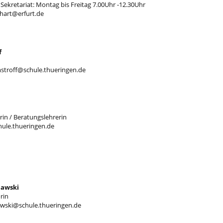
Sekretariat: Montag bis Freitag 7.00Uhr -12.30Uhr
ichart@erfurt.de
f
mstroff@schule.thueringen.de
terin / Beratungslehrerin
hule.thueringen.de
lawski
rin
ilawski@schule.thueringen.de