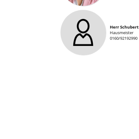
Herr Schubert
Hausmeister
0160/92192990