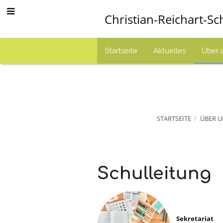
Christian-Reichart-Sc
Startseite
Aktuelles
Über 
STARTSEITE
/
ÜBER U
Ihre
Schulleitung
Ansprechpa
Sekretariat