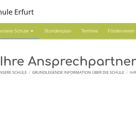
hule Erfurt
unsere Schule
Stundenplan
Termine
Förderverein
Ihre Ansprechpartne
NSERE SCHULE
/
GRUNDLEGENDE INFORMATION ÜBER DIE SCHULE
/
IH
rtner