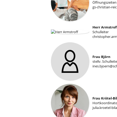
Öffnungszeiten 
gs-christian-re
Herr Armstrof
Schulleiter
christopher.ar
Frau Björn
stellv. Schullei
ines.bjoern@sc
Frau Krötel-Bi
Hortkoordinato
julia.kroetel-b