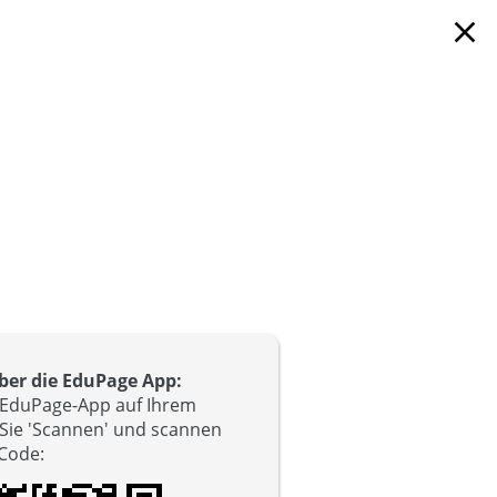
close
er die EduPage App:
e EduPage-App auf Ihrem
 Sie 'Scannen' und scannen
-Code
: